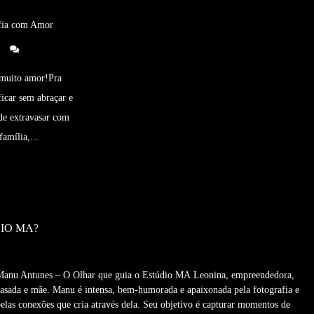
fia com Amor
 muito amor!Pra
icar sem abraçar e
 de extravasar com
amília,...
IO MA?
Manu Antunes – O Olhar que guia o Estúdio MA Leonina, empreendedora,
casada e mãe. Manu é intensa, bem-humorada e apaixonada pela fotografia e
pelas conexões que cria através dela. Seu objetivo é capturar momentos de