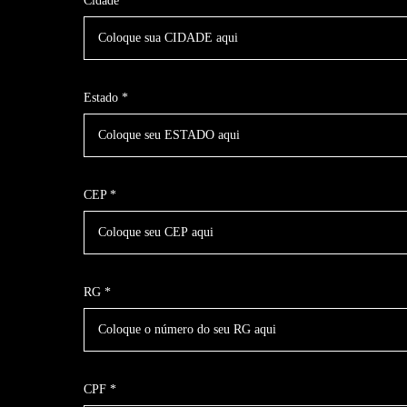
Cidade *
Estado *
CEP *
RG *
CPF *