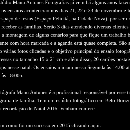
túdio Manu Antunes Fotografias já vem há alguns anos fazend
 os ensaios acontecerão nos dias 21, 22 e 23 de novembro e f
spaço de festas (Espaço Felicitá, na Cidade Nova), por ser 
 receber as famílias. Serão 3 dias atendendo diversas clientes 
a a montagem de alguns cenários para que fique um trabalho 
ente com hora marcada e a agenda está quase completa. São 
o várias fotos clicadas e o objetivo principal do ensaio fotogr
essas no tamanho 15 x 21 cm e além disso, 20 cartões postais
os nesse natal. Os ensaios iniciam nessa Segunda às 14:00 a
0 às 18:00h.
tógrafa Manu Antunes é a profissional responsável por esse 
grafia de família. Tem um estúdio fotográfico em Belo Horizo
a recordação do Natal 2016. Venham conferir!
am como foi um sucesso em 2015 clicando aqui: