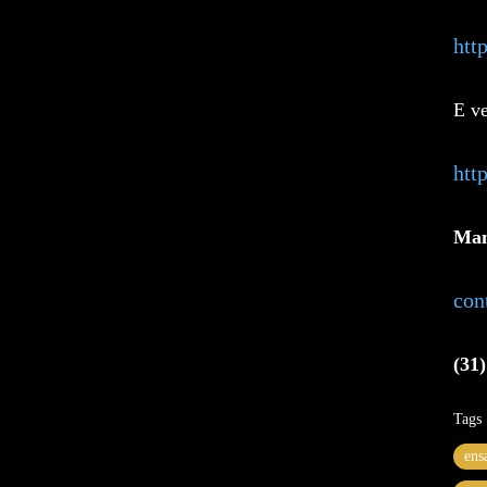
htt
E ve
htt
Man
con
(31
Tags
ens