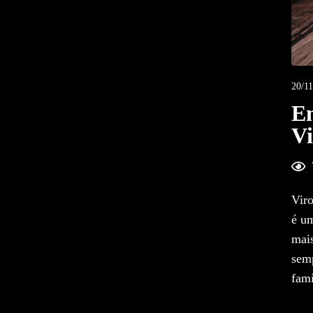
20/11
En
V
Viro
é um
mais
semp
famí