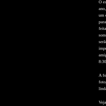
O es
ano,
um e
para
feit
som
serã
impr
amig
8:3
A fo
foto
lind
Vej