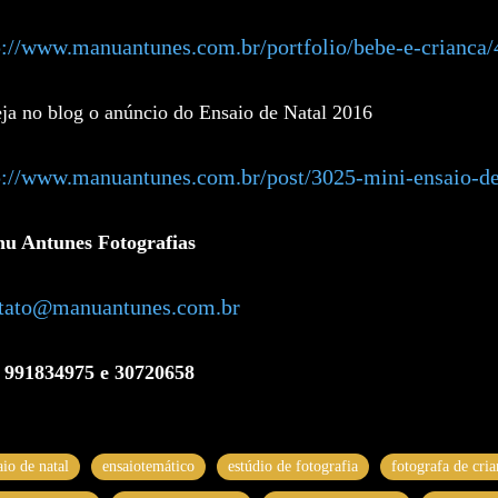
p://www.manuantunes.com.br/portfolio/bebe-e-crianca/
ja no blog o anúncio do Ensaio de Natal 2016
p://www.manuantunes.com.br/post/3025-mini-ensaio-de
u Antunes Fotografias
tato@manuantunes.com.br
) 991834975 e 30720658
aio de natal
ensaiotemático
estúdio de fotografia
fotografa de cri