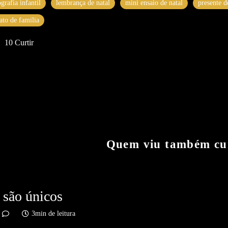
ografia infantil
lembrança de natal
mini ensaio de natal
presente d
rato de familia
10
Curtir
Quem viu também cu
são únicos
3min de leitura