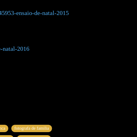
45953-ensaio-de-natal-2015
-natal-2016
anca
fotografa de familia