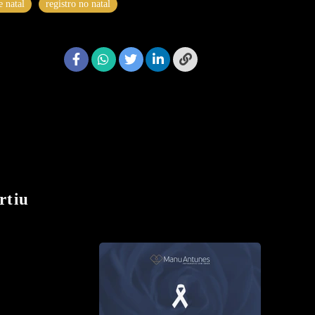
e natal
registro no natal
rtiu