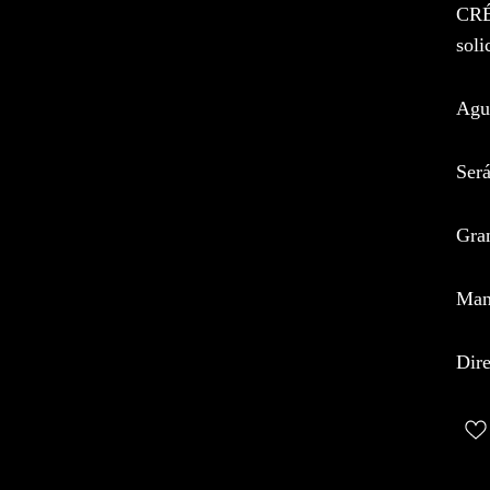
CRÉ
soli
Agua
Será
Gra
Man
Dire