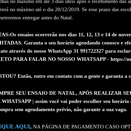
lhas no máximo em até 3 dias úteis após o recebimento das am
rerá no máximo até o dia 20/12/2019. Se esse prazo das escol
eteremos entregar antes do Natal.
TAS:
Os ensaios ocorrerão nos dias 11, 12, 13 e 14 de nov
ITADAS. Garanta o seu horário agendando conosco e ef
tato através do nosso WhatsApp 31 991722327 para esclar
ETO PARA FALAR NO NOSSO WHATSAPP - https://myw
TOU? Então, entre em contato com a gente e garanta a s
MPRE SEU ENSAIO DE NATAL, APÓS REALIZAR 
 WHATSAPP | assim você vai poder escolher seu horário e 
ompra sem agendamento prévio, não garante a sua vaga.
IQUE AQUI
,
NA PÁGINA DE PAGAMENTO CASO OPT