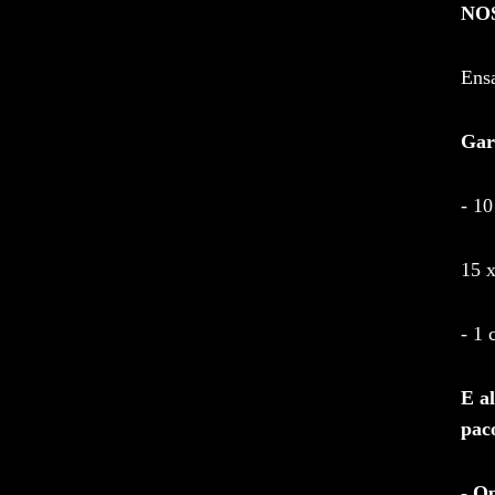
NO
Ensa
Gar
- 10
15 x
- 1 
E al
pac
- O