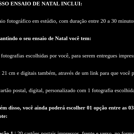
SSO ENSAIO DE NATAL INCLUI:
io fotográfico em estúdio, com duração entre 20 a 30 minutos
antindo o seu ensaio de Natal você tem:
 fotografias escolhidas por você, para serem entregues impre
 21 cm e digitais também, através de um link para que você p
cartão postal, digital, personalizado com 1 fotografia escolhid
ém disso, você ainda poderá escolher 01 opção entre as 03
ote:
pção 1
| 20 cartões postais impressos, frente e verso, no for