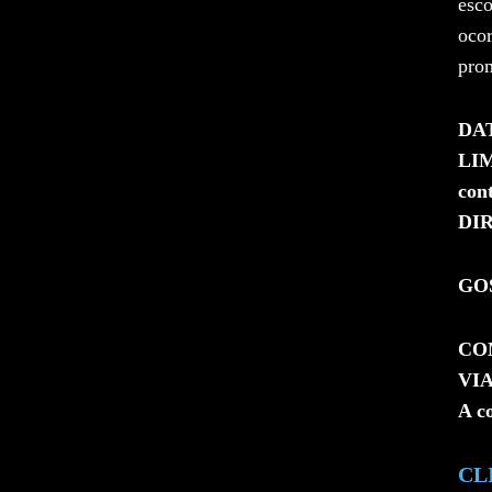
esco
ocor
prom
DA
LIM
con
DIR
GOS
CO
VIA
A c
CL