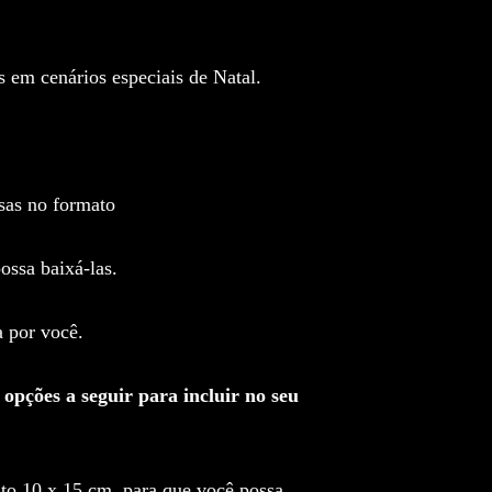
 em cenários especiais de Natal.
ssas no formato
ossa baixá-las.
a por você.
 opções a seguir para incluir no seu
mato 10 x 15 cm, para que você possa