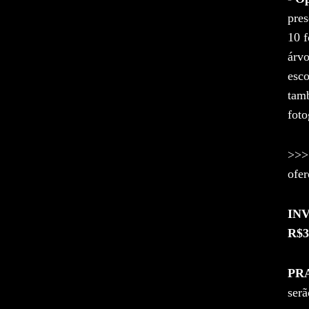
pres
10 f
árvo
esco
tamb
foto
>>> 
ofer
IN
R$3
PR
serã