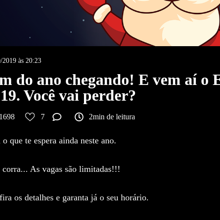
/2019 às 20:23
im do ano chegando! E vem aí
19. Você vai perder?
1698
7
2min de leitura
 o que te espera ainda neste ano.
corra... As vagas são limitadas!!!
ira os detalhes e garanta já o seu horário.