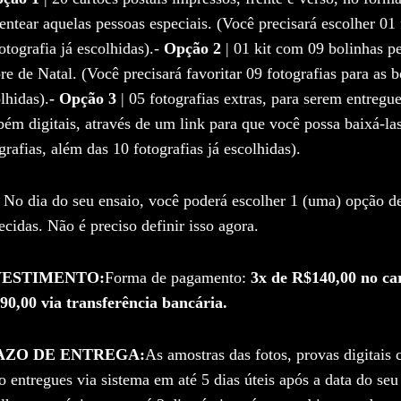
entear aquelas pessoas especiais. (Você precisará escolher 01 f
otografia já escolhidas).-
Opção 2
| 01 kit com 09 bolinhas pe
re de Natal. (Você precisará favoritar 09 fotografias para as b
lhidas).
- Opção 3
| 05 fotografias extras, para serem entreg
ém digitais, através de um link para que você possa baixá-la
grafias, além das 10 fotografias já escolhidas).
No dia do seu ensaio, você poderá escolher 1 (uma) opção de
ecidas. Não é preciso definir isso agora.
VESTIMENTO:
Forma de pagamento:
3x de R$140,00 no car
90,00 via transferência bancária.
AZO DE ENTREGA:
As amostras das fotos, provas digitais 
o entregues via sistema em até 5 dias úteis após a data do seu